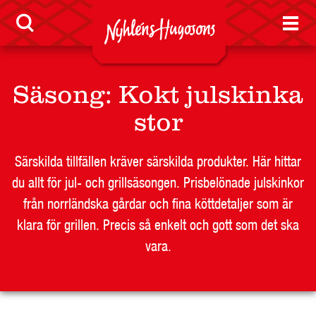
Nyheter
Säsong
:
Kokt julskinka
LEVERANTÖR
BUTIKSSIDA
stor
RESTAURANG OCH STORHUSHÅLL
SKOLA
Särskilda tillfällen kräver särskilda produkter. Här hittar
du allt för jul- och grillsäsongen. Prisbelönade julskinkor
JOBB
från norrländska gårdar och fina köttdetaljer som är
PRESS
klara för grillen. Precis så enkelt och gott som det ska
KONTAKT
vara.