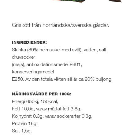
Griskött från norrländska/svenska gårdar.
INGREDIENSER:
Skinka (89% helmuskel med svål), vatten, salt,
druvsocker
(majs), antioxidationsmedel E301,
konserveringsmedel
E250. Av den totala vikten så är ca 20% buljong.
NÄRINGSVÄRDE PER 100G:
Energi 650kj, 150kcal,
Fett 10,0g, varav mättat fett 3,8g,
Kolhydrat 0,3g, varav sockerarter 0,3g,
Protein 16g,
Salt 1,5g.