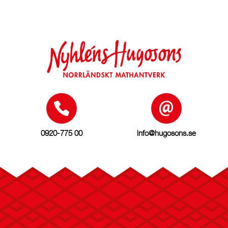
Om oss
Företaget
Mathantverk
Norrländskt
Kvalitet & Hållbarhet
0920-775 00
info@hugosons.se
Kontakta oss
Kontakt
Konsumentreklamation