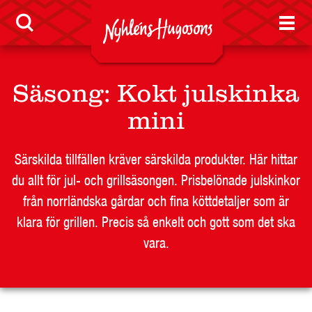
LEVERANTÖR
Säsong
:
Kokt julskinka
BUTIKSSIDA
mini
RESTAURANG OCH STORHUSHÅLL
SKOLA
Särskilda tillfällen kräver särskilda produkter. Här hittar
JOBB
du allt för jul- och grillsäsongen. Prisbelönade julskinkor
PRESS
från norrländska gårdar och fina köttdetaljer som är
KONTAKT
klara för grillen. Precis så enkelt och gott som det ska
vara.