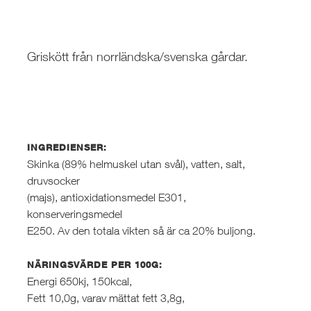
Griskött från norrländska/svenska gårdar.
INGREDIENSER:
Skinka (89% helmuskel utan svål), vatten, salt,
druvsocker
(majs), antioxidationsmedel E301,
konserveringsmedel
E250. Av den totala vikten så är ca 20% buljong.
NÄRINGSVÄRDE PER 100G:
Energi 650kj, 150kcal,
Fett 10,0g, varav mättat fett 3,8g,