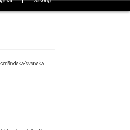
igmat
Säsong
 norrländska/svenska