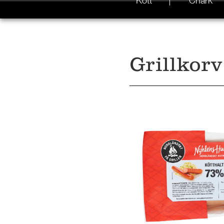
Kött
Chark
Grillkorv