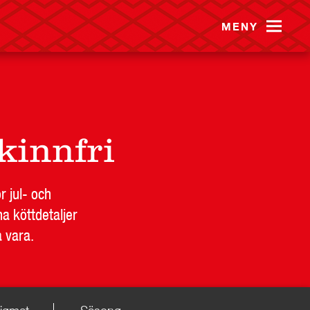
MENY
kinnfri
r jul- och
a köttdetaljer
a vara.