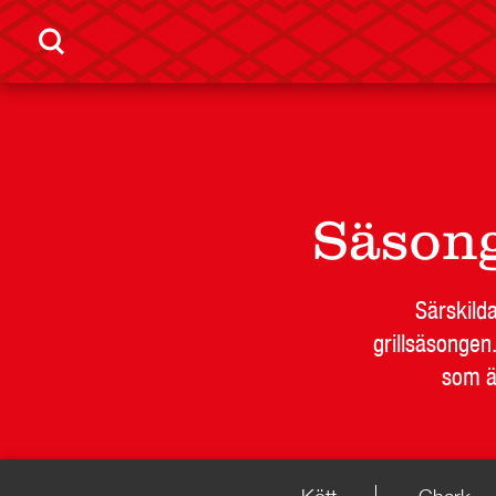
Säson
Särskilda
grillsäsongen
som är