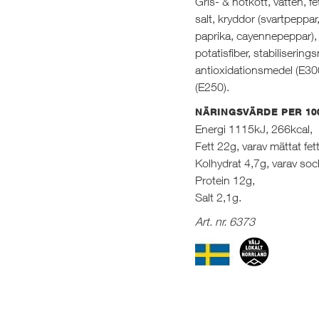
Gris- & nötkött, vatten, fet
salt, kryddor (svartpeppar,
paprika, cayennepeppar), 
potatisfiber, stabilisering
antioxidationsmedel (E30
(E250).
NÄRINGSVÄRDE PER 10
Energi 1115kJ, 266kcal,
Fett 22g, varav mättat fet
Kolhydrat 4,7g, varav soc
Protein 12g,
Salt 2,1g.
Art. nr. 6373