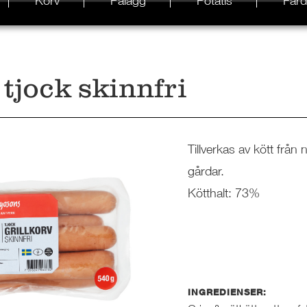
Korv
Pålägg
Potatis
Färd
 tjock skinnfri
Tillverkas av kött från
gårdar.
Kötthalt: 73%
INGREDIENSER: