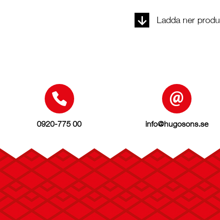
Ladda ner produk
0920-775 00
info@hugosons.se