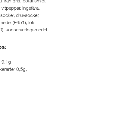
t från gris, potatismjöl,
 vitpeppar, ingefära,
socker, druvsocker,
smedel (E451), lök,
0), konserveringsmedel
0G:
t 9,1g
kerarter 0,5g,