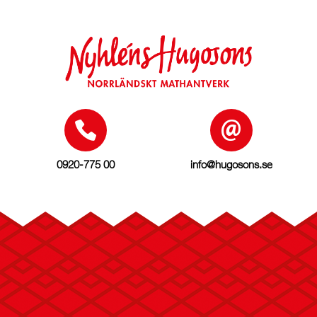
0920-775 00
info@hugosons.se