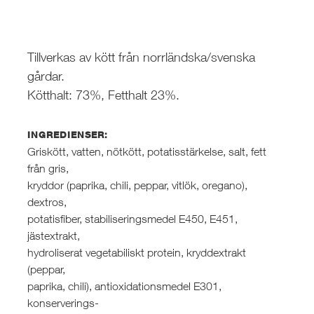
Tillverkas av kött från norrländska/svenska
gårdar.
Kötthalt: 73%, Fetthalt 23%.
INGREDIENSER:
Griskött, vatten, nötkött, potatisstärkelse, salt, fett
från gris,
kryddor (paprika, chili, peppar, vitlök, oregano),
dextros,
potatisfiber, stabiliseringsmedel E450, E451,
jästextrakt,
hydroliserat vegetabiliskt protein, kryddextrakt
(peppar,
paprika, chili), antioxidationsmedel E301,
konserverings-