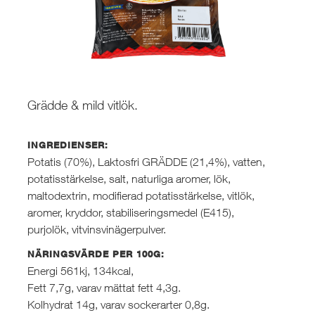
Grädde & mild vitlök.
INGREDIENSER:
Potatis (70%), Laktosfri GRÄDDE (21,4%), vatten,
potatisstärkelse, salt, naturliga aromer, lök,
maltodextrin, modifierad potatisstärkelse, vitlök,
aromer, kryddor, stabiliseringsmedel (E415),
purjolök, vitvinsvinägerpulver.
NÄRINGSVÄRDE PER 100G:
Energi 561kj, 134kcal,
Fett 7,7g, varav mättat fett 4,3g.
Kolhydrat 14g, varav sockerarter 0,8g.