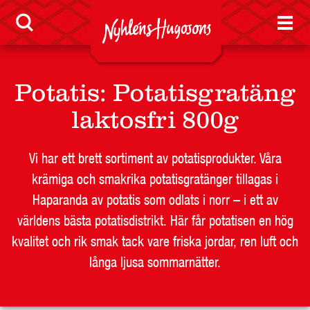
LEVERANTÖR
BUTIKSSIDA
RESTAURANG OCH STORHUSHÅLL
SKOLA
Potatis
:
Potatisgratäng
JOBB
laktosfri 800g
PRESS
KONTAKT
Vi har ett brett sortiment av potatisprodukter. Våra
krämiga och smakrika potatisgratänger tillagas i
Haparanda av potatis som odlats i norr – i ett av
världens bästa potatisdistrikt. Här får potatisen en hög
kvalitet och rik smak tack vare friska jordar, ren luft och
långa ljusa sommarnätter.