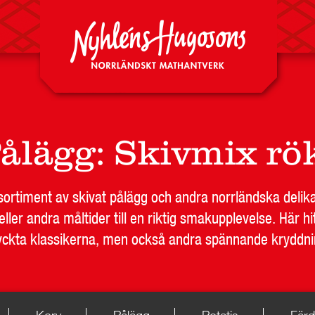
DA
RESTAURANG OCH STORHUSHÅLL
SKOLA
JOB
ålägg
:
Skivmix rö
t sortiment av skivat pålägg och andra norrländska deli
ller andra måltider till en riktig smakupplevelse. Här hit
ckta klassikerna, men också andra spännande kryddni