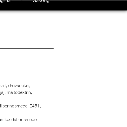
igmat
Säsong
salt, druvsocker,
js), maltodextrin,
biliseringsmedel E451,
 antioxidationsmedel