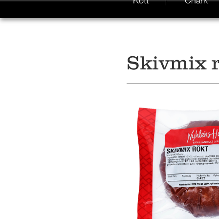
Kött
Chark
Skivmix 