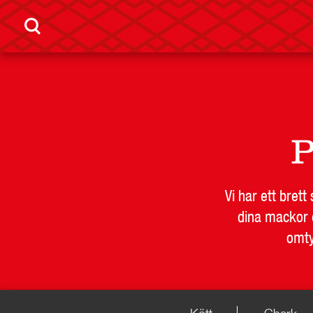
LEVERANTÖR
BUTIKSSI
P
Vi har ett bret
dina mackor e
omty