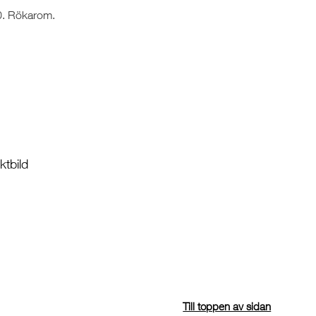
0. Rökarom.
tbild
Till toppen av sidan