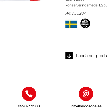
konserveringsmedel E25
Art. nr. 5267
Ladda ner produk
0920-775 00
info@hugosons.se