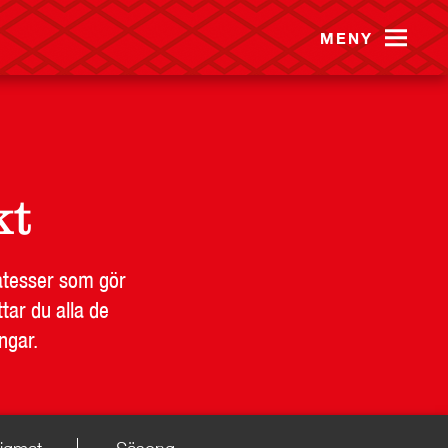
MENY
B
PRESS
KONTAKT
kt
katesser som gör
tar du alla de
ngar.