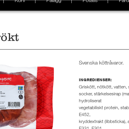
Korv
Pålägg
Potatis
Färd
rökt
Svenska köttråvaror.
INGREDIENSER:
Griskött, nötkött, vatten, 
socker, stärkelsesirap (ma
hydroliserat
vegetabiliskt protein, sta
E452,
kryddextrakt (libbsticka),
E331, E301,