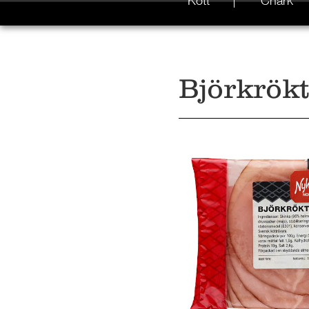
Kött
Chark
Björkrökt