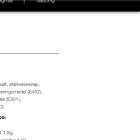
igmat
Säsong
lt, stärkelsesirap,
iseringsmedel (E452),
el (E301),
0).
0G:
t 1,9g.