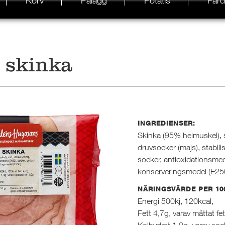
Korv
Pålägg
Potatis
Färd
 skinka
INGREDIENSER:
Skinka (95% helmuskel), sa
druvsocker (majs), stabil
socker, antioxidationsmed
konserveringsmedel (E25
NÄRINGSVÄRDE PER 10
Energi 500kj, 120kcal,
Fett 4,7g, varav mättat fet