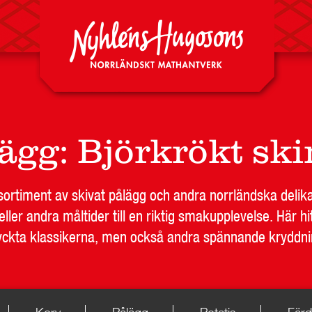
DA
RESTAURANG OCH STORHUSHÅLL
SKOLA
JOB
lägg
:
Björkrökt sk
t sortiment av skivat pålägg och andra norrländska deli
ller andra måltider till en riktig smakupplevelse. Här hit
ckta klassikerna, men också andra spännande kryddni