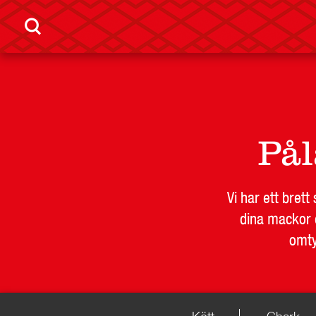
LEVERANTÖR
BUTIKSSI
På
Vi har ett bret
dina mackor e
omty