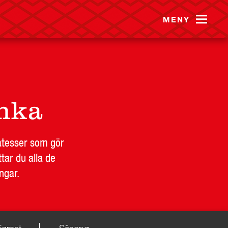
MENY
B
PRESS
KONTAKT
inka
katesser som gör
tar du alla de
ngar.