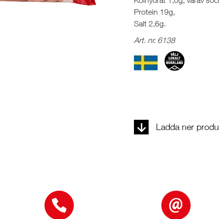
Kolhydrat 1,0g, varav soc
Protein 19g,
Salt 2,6g.
Art. nr. 6138
Ladda ner produk