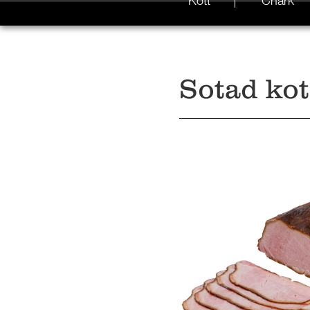
Kött
Chark
Sotad kot