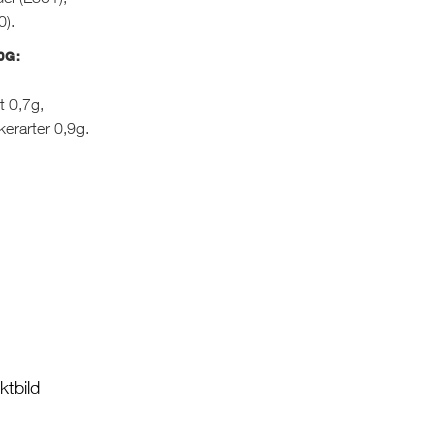
0).
0G:
t 0,7g,
kerarter 0,9g.
tbild