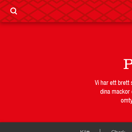
P
Vi har ett bret
dina mackor e
omty