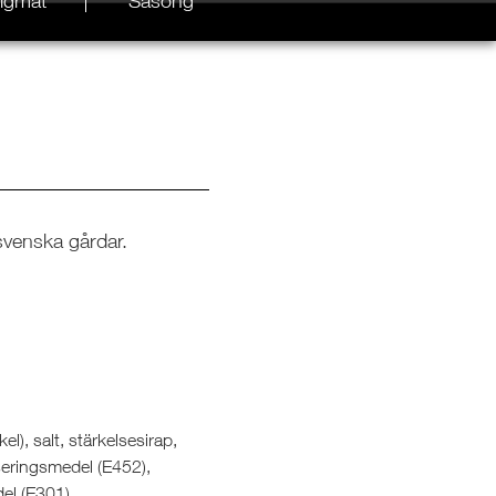
igmat
Säsong
svenska gårdar.
l), salt, stärkelsesirap,
iseringsmedel (E452),
el (E301),