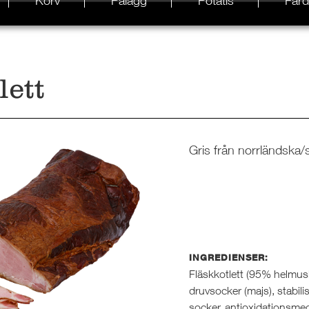
Korv
Pålägg
Potatis
Färd
lett
Gris från norrländska/
INGREDIENSER:
Fläskkotlett (95% helmuske
druvsocker (majs), stabil
socker, antioxidationsmed