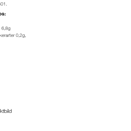
301.
0G:
t 6,8g
kerarter 0,2g,
tbild