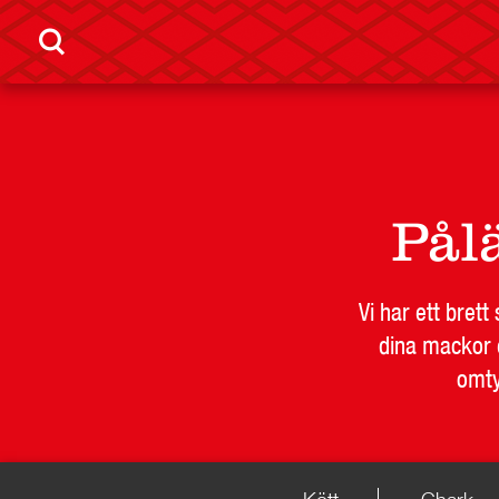
Pål
Vi har ett bret
dina mackor e
omty