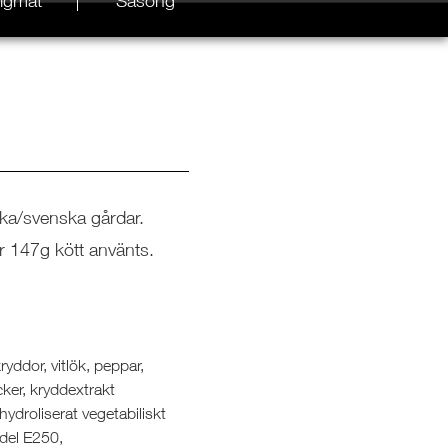
igmat
Säsong
ska/svenska gårdar.
ar 147g kött använts.
ryddor, vitlök, peppar,
cker, kryddextrakt
ydroliserat vegetabiliskt
del E250,