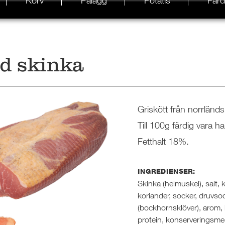
Korv
Pålägg
Potatis
Färd
d skinka
Griskött från norrländ
Till 100g färdig vara h
Fetthalt 18%.
INGREDIENSER:
Skinka (helmuskel), salt, k
koriander, socker, druvso
(bockhornsklöver), arom, h
protein, konserveringsme