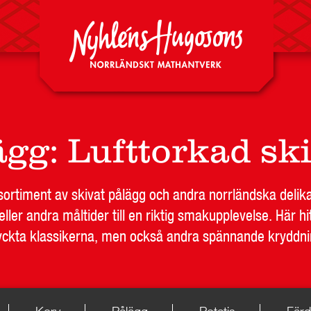
ägg
:
Lufttorkad sk
t sortiment av skivat pålägg och andra norrländska deli
ller andra måltider till en riktig smakupplevelse. Här hit
ckta klassikerna, men också andra spännande kryddni