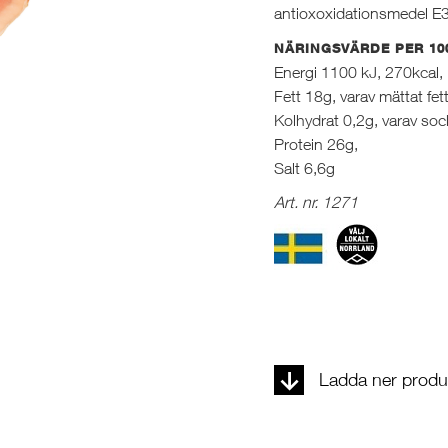
antioxoxidationsmedel E
NÄRINGSVÄRDE PER 10
Energi 1100 kJ, 270kcal,
Fett 18g, varav mättat fet
Kolhydrat 0,2g, varav soc
Protein 26g,
Salt 6,6g
Art. nr. 1271
Ladda ner produk