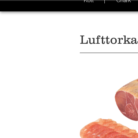
Kött
Chark
Lufttorka