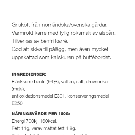
Griskött från norrländska/svenska gårdar.
Varmrökt karré med fyllig röksmak av alspån.
Tillverkas av benfri karré.
God att skiva till pålägg, men även mycket
uppskattad som kallskuren på buffébordet.
INGREDIENSER:
Fläskkarre benfri (94%), vatten, salt, druvsocker
(majs),
antioxidationsmedel E301, konserveringsmedel
E250
NÄRINGSVÄRDE PER 100G:
Energi 700kj, 160kcal,
Fett 11g, varav mättat fett 4,8g.