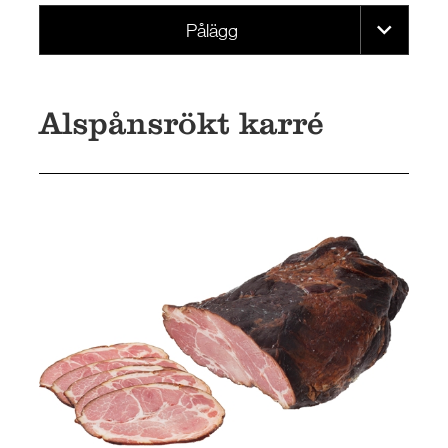
Pålägg
Alspånsrökt karré