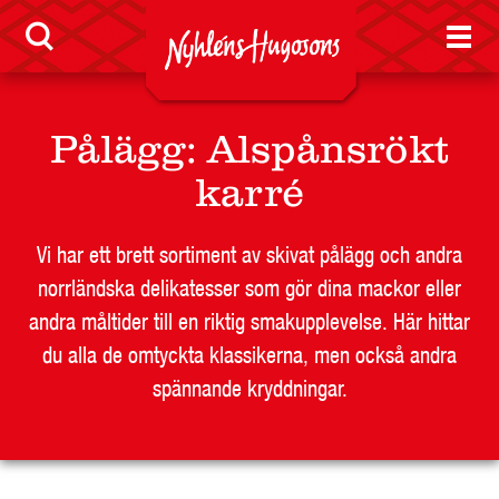
LEVERANTÖR
BUTIKSSIDA
RESTAURANG OCH STORHUSHÅLL
Pålägg
:
Alspånsrökt
SKOLA
karré
JOBB
PRESS
Vi har ett brett sortiment av skivat pålägg och andra
KONTAKT
norrländska delikatesser som gör dina mackor eller
andra måltider till en riktig smakupplevelse. Här hittar
du alla de omtyckta klassikerna, men också andra
spännande kryddningar.