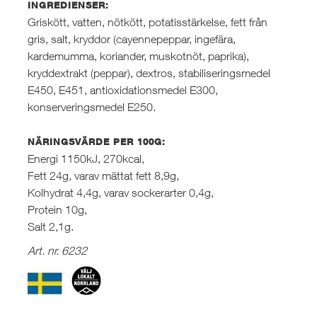
INGREDIENSER:
Griskött, vatten, nötkött, potatisstärkelse, fett från
gris, salt, kryddor (cayennepeppar, ingefära,
kardemumma, koriander, muskotnöt, paprika),
kryddextrakt (peppar), dextros, stabiliseringsmedel
E450, E451, antioxidationsmedel E300,
konserveringsmedel E250.
NÄRINGSVÄRDE PER 100G:
Energi 1150kJ, 270kcal,
Fett 24g, varav mättat fett 8,9g,
Kolhydrat 4,4g, varav sockerarter 0,4g,
Protein 10g,
Salt 2,1g.
Art. nr. 6232