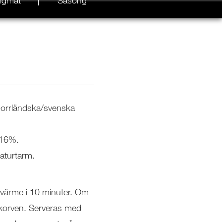
igmat
Säsong
 norrländska/svenska
 16%.
naturtarm.
 värme i 10 minuter. Om
 korven. Serveras med