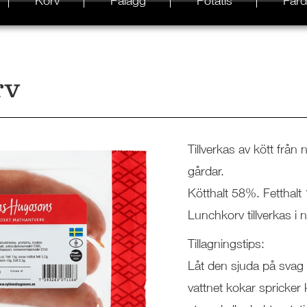
Korv
Pålägg
Potatis
Färd
rv
Tillverkas av kött från
gårdar.
Kötthalt 58%. Fetthalt
Lunchkorv tillverkas i 
Tillagningstips:
Låt den sjuda på svag
vattnet kokar spricker