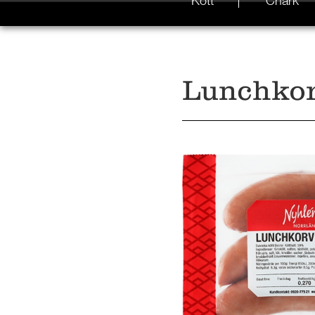
Kött
Chark
Lunchko