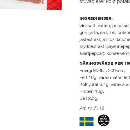
stuvad eller kokt pota
INGREDIENSER:
Griskött, vatten, potatisst
grishjärta, salt, lök, potat
jästextrakt, antioxidatio
kryddextrakt (cayennepepp
svartpeppar), konserver
NÄRINGSVÄRDE PER 10
Energi 850kJ, 200kcal,
Fett 16g, varav mättat fet
Kolhydrat 6,4g, varav soc
Protein 10g,
Salt 2,5g.
Art. nr. 7118