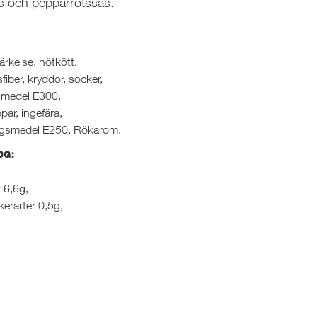
tis och pepparrotssås.
ärkelse, nötkött,
isfiber, kryddor, socker,
nsmedel E300,
ar, ingefära,
ingsmedel E250. Rökarom.
0G:
t 6,6g,
kerarter 0,5g,