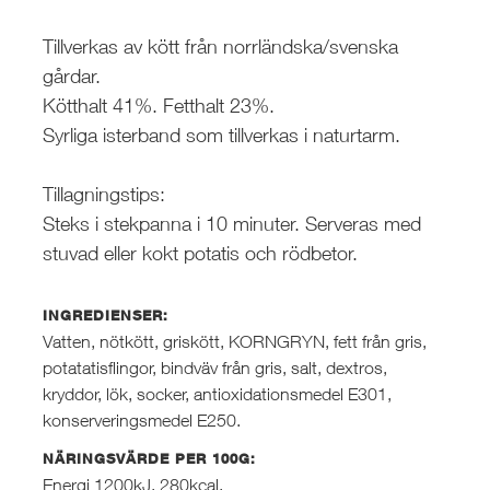
Tillverkas av kött från norrländska/svenska
gårdar.
Kötthalt 41%. Fetthalt 23%.
Syrliga isterband som tillverkas i naturtarm.
Tillagningstips:
Steks i stekpanna i 10 minuter. Serveras med
stuvad eller kokt potatis och rödbetor.
INGREDIENSER:
Vatten, nötkött, griskött, KORNGRYN, fett från gris,
potatatisflingor, bindväv från gris, salt, dextros,
kryddor, lök, socker, antioxidationsmedel E301,
konserveringsmedel E250.
NÄRINGSVÄRDE PER 100G:
Energi 1200kJ, 280kcal,