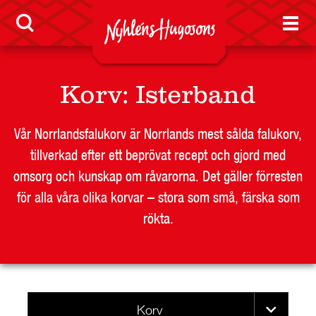
LEVERANTÖR
BUTIKSSIDA
RESTAURANG OCH STORHUSHÅLL
SKOLA
Korv
:
Isterband
JOBB
PRESS
Vår Norrlandsfalukorv är Norrlands mest sålda falukorv,
KONTAKT
tillverkad efter ett beprövat recept och gjord med
omsorg och kunskap om råvarorna. Det gäller förresten
för alla våra olika korvar – stora som små, färska som
rökta.
Korv