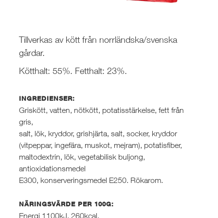
Tillverkas av kött från norrländska/svenska
gårdar.
Kötthalt: 55%. Fetthalt: 23%.
INGREDIENSER:
Griskött, vatten, nötkött, potatisstärkelse, fett från
gris,
salt, lök, kryddor, grishjärta, salt, socker, kryddor
(vitpeppar, ingefära, muskot, mejram), potatisfiber,
maltodextrin, lök, vegetabilisk buljong,
antioxidationsmedel
E300, konserveringsmedel E250. Rökarom.
NÄRINGSVÄRDE PER 100G:
Energi 1100kJ, 260kcal,