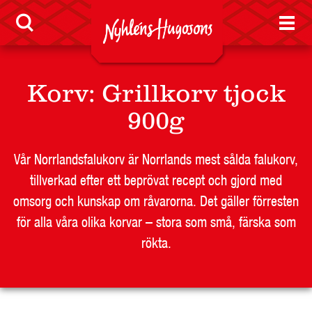
LEVERANTÖR
BUTIKSSIDA
RESTAURANG OCH STORHUSHÅLL
SKOLA
Korv
:
Grillkorv tjock
JOBB
900g
PRESS
KONTAKT
Vår Norrlandsfalukorv är Norrlands mest sålda falukorv,
tillverkad efter ett beprövat recept och gjord med
omsorg och kunskap om råvarorna. Det gäller förresten
för alla våra olika korvar – stora som små, färska som
rökta.