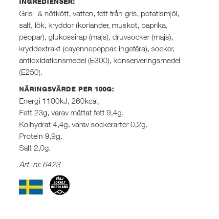
INGREDIENSER:
Gris- & nötkött, vatten, fett från gris, potatismjöl,
salt, lök, kryddor (koriander, muskot, paprika,
peppar), glukossirap (majs), druvsocker (majs),
kryddextrakt (cayennepeppar, ingefära), socker,
antioxidationsmedel (E300), konserveringsmedel
(E250).
NÄRINGSVÄRDE PER 100G:
Energi 1100kJ, 260kcal,
Fett 23g, varav mättat fett 9,4g,
Kolhydrat 4,4g, varav sockerarter 0,2g,
Protein 9,9g,
Salt 2,0g.
Art. nr. 6423