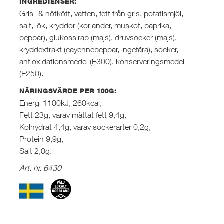
INGREDIENSER:
Gris- & nötkött, vatten, fett från gris, potatismjöl,
salt, lök, kryddor (koriander, muskot, paprika,
peppar), glukossirap (majs), druvsocker (majs),
kryddextrakt (cayennepeppar, ingefära), socker,
antioxidationsmedel (E300), konserveringsmedel
(E250).
NÄRINGSVÄRDE PER 100G:
Energi 1100kJ, 260kcal,
Fett 23g, varav mättat fett 9,4g,
Kolhydrat 4,4g, varav sockerarter 0,2g,
Protein 9,9g,
Salt 2,0g.
Art. nr. 6430