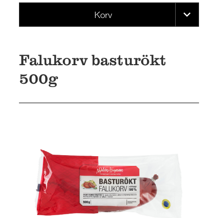
Korv
Falukorv basturökt
500g