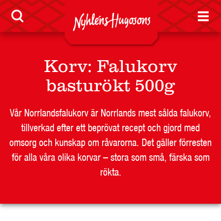
BUTIKSSIDA
RESTAURANG OCH STORHUSHÅLL
SKOLA
JOBB
Korv
:
Falukorv
PRESS
basturökt 500g
KONTAKT
Vår Norrlandsfalukorv är Norrlands mest sålda falukorv,
tillverkad efter ett beprövat recept och gjord med
omsorg och kunskap om råvarorna. Det gäller förresten
för alla våra olika korvar – stora som små, färska som
rökta.