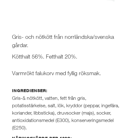
Gris- och nötkött från norrländska/svenska
gårdar.
Kötthalt 56%. Fetthalt 20%.
Varmrökt falukorv med fyllig röksmak.
INGREDIENSER:
Gris-& nötkött, vatten, fett från gris,
potatisstärkelse, salt, lök, kryddor (peppar, ingefära,
koriander, libbsticka), druvsocker (majs), socker,
antioxidationsmedel (E300), konserveringsmedel
(E250).