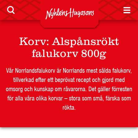
LEVERANTÖR
BUTIKSSIDA
RESTAURANG OCH STORHUSHÅLL
SKOLA
Korv
:
Alspånsrökt
JOBB
falukorv 800g
PRESS
KONTAKT
Vår Norrlandsfalukorv är Norrlands mest sålda falukorv,
tillverkad efter ett beprövat recept och gjord med
omsorg och kunskap om råvarorna. Det gäller förresten
för alla våra olika korvar – stora som små, färska som
rökta.