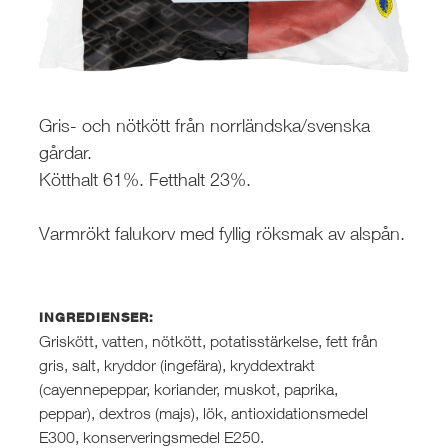
Gris- och nötkött från norrländska/svenska
gårdar.
Kötthalt 61%. Fetthalt 23%.
Varmrökt falukorv med fyllig röksmak av alspån.
INGREDIENSER:
Griskött, vatten, nötkött, potatisstärkelse, fett från
gris, salt, kryddor (ingefära), kryddextrakt
(cayennepeppar, koriander, muskot, paprika,
peppar), dextros (majs), lök, antioxidationsmedel
E300, konserveringsmedel E250.