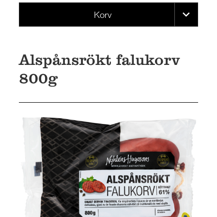
Korv
Alspånsrökt falukorv
800g