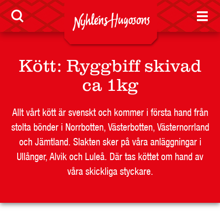
Nyheter
LEVERANTÖR
Kött
:
Ryggbiff skivad
BUTIKSSIDA
ca 1kg
RESTAURANG OCH STORHUSHÅLL
SKOLA
Allt vårt kött är svenskt och kommer i första hand från
JOBB
stolta bönder i Norrbotten, Västerbotten, Västernorrland
och Jämtland. Slakten sker på våra anläggningar i
PRESS
Ullånger, Alvik och Luleå. Där tas köttet om hand av
KONTAKT
våra skickliga styckare.