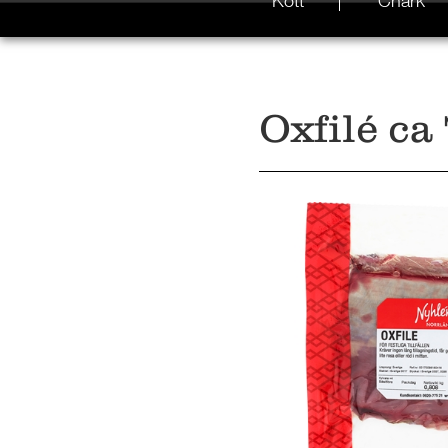
Kött
Chark
Oxfilé ca