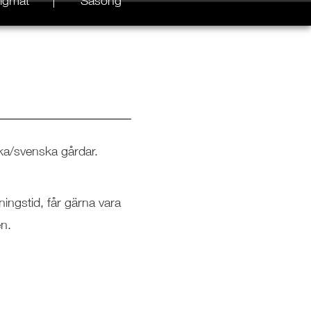
igmat
Säsong
ka/svenska gårdar.
ningstid, får gärna vara
en.