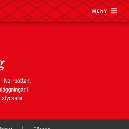
MENY
g
B
PRESS
KONTAKT
 i Norrbotten,
läggningar i
a styckare.