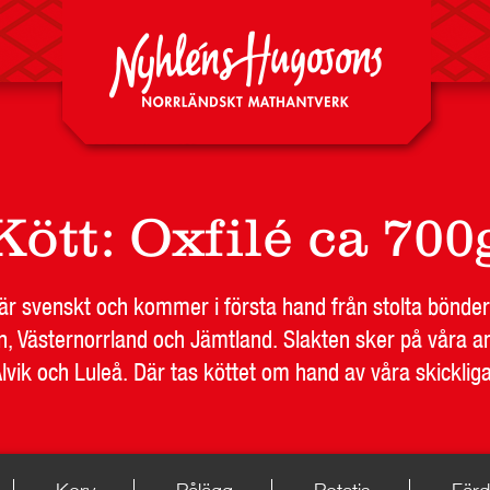
Nyheter
Kött
:
Oxfilé ca 700
DA
RESTAURANG OCH STORHUSHÅLL
SKOLA
JOB
t är svenskt och kommer i första hand från stolta bönder
n, Västernorrland och Jämtland. Slakten sker på våra an
Alvik och Luleå. Där tas köttet om hand av våra skicklig