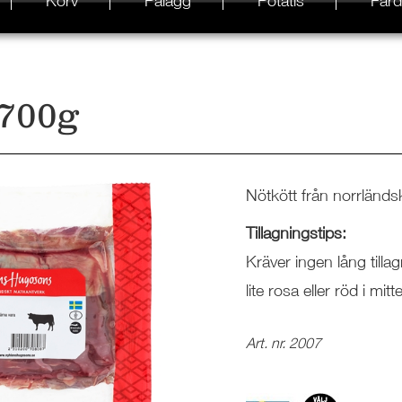
Korv
Pålägg
Potatis
Färd
 700g
Nötkött från norrländs
Tillagningstips:
Kräver ingen lång tillag
lite rosa eller röd i mitt
Art. nr. 2007