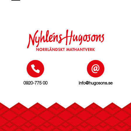
0920-775 00
info@hugosons.se