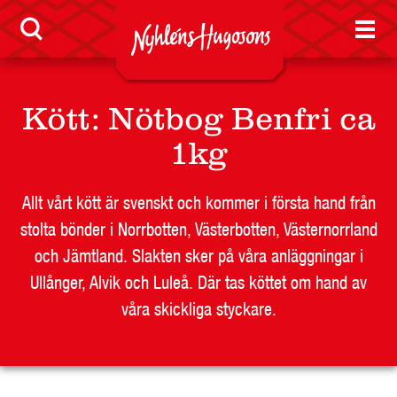
Press
Visselblåsarfunktion
Jobb
Kött
:
Nötbog Benfri ca
1kg
Nyheter
Allt vårt kött är svenskt och kommer i första hand från
stolta bönder i Norrbotten, Västerbotten, Västernorrland
och Jämtland. Slakten sker på våra anläggningar i
Ullånger, Alvik och Luleå. Där tas köttet om hand av
LEVERANTÖR
våra skickliga styckare.
BUTIKSSIDA
RESTAURANG OCH STORHUSHÅLL
SKOLA