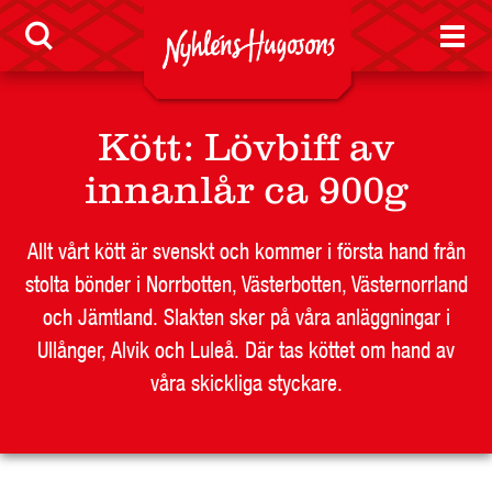
Nyheter
Kött
:
Lövbiff av
innanlår ca 900g
LEVERANTÖR
BUTIKSSIDA
Allt vårt kött är svenskt och kommer i första hand från
RESTAURANG OCH STORHUSHÅLL
stolta bönder i Norrbotten, Västerbotten, Västernorrland
SKOLA
och Jämtland. Slakten sker på våra anläggningar i
JOBB
Ullånger, Alvik och Luleå. Där tas köttet om hand av
PRESS
våra skickliga styckare.
KONTAKT