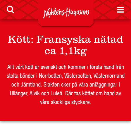
Visselblåsarfunktion
Jobb
Kött
:
Fransyska nätad
Nyheter
ca 1,1kg
Allt vårt kött är svenskt och kommer i första hand från
stolta bönder i Norrbotten, Västerbotten, Västernorrland
LEVERANTÖR
och Jämtland. Slakten sker på våra anläggningar i
BUTIKSSIDA
Ullånger, Alvik och Luleå. Där tas köttet om hand av
RESTAURANG OCH STORHUSHÅLL
våra skickliga styckare.
SKOLA
JOBB
PRESS