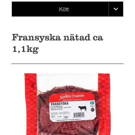
KONTAKT
Kött
Fransyska nätad ca
1,1kg