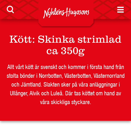
Visselblåsarfunktion
Jobb
Kött
:
Skinka strimlad
Nyheter
ca 350g
Allt vårt kött är svenskt och kommer i första hand från
stolta bönder i Norrbotten, Västerbotten, Västernorrland
LEVERANTÖR
och Jämtland. Slakten sker på våra anläggningar i
BUTIKSSIDA
Ullånger, Alvik och Luleå. Där tas köttet om hand av
RESTAURANG OCH STORHUSHÅLL
våra skickliga styckare.
SKOLA
JOBB
PRESS