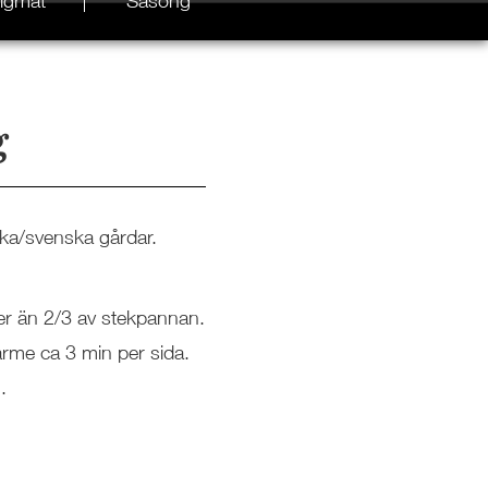
igmat
Säsong
g
ska/svenska gårdar.
mer än 2/3 av stekpannan.
rme ca 3 min per sida.
.