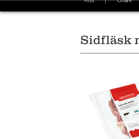
Kött
Chark
Sidfläsk 