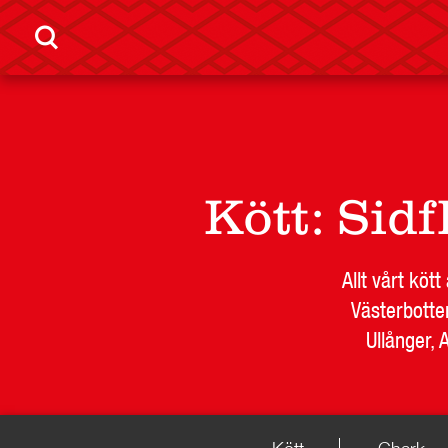
Kött
:
Sidf
LEVERANTÖR
BUTIKSSI
Allt vårt köt
Västerbotte
Ullånger, 