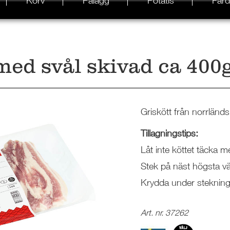
Korv
Pålägg
Potatis
Färd
med svål skivad ca 400
Griskött från norrländ
Tillagningstips:
Låt inte köttet täcka 
Stek på näst högsta vä
Krydda under stekning
Art. nr. 37262