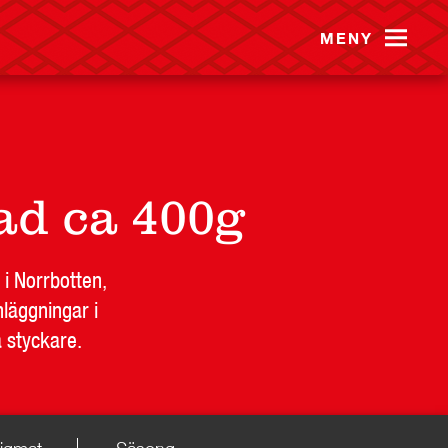
MENY
ad ca 400g
B
PRESS
KONTAKT
 i Norrbotten,
läggningar i
a styckare.