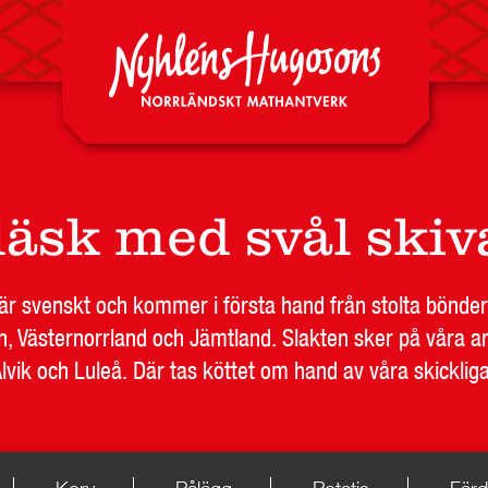
Nyheter
läsk med svål skiv
DA
RESTAURANG OCH STORHUSHÅLL
SKOLA
JOB
t är svenskt och kommer i första hand från stolta bönder
n, Västernorrland och Jämtland. Slakten sker på våra an
Alvik och Luleå. Där tas köttet om hand av våra skicklig