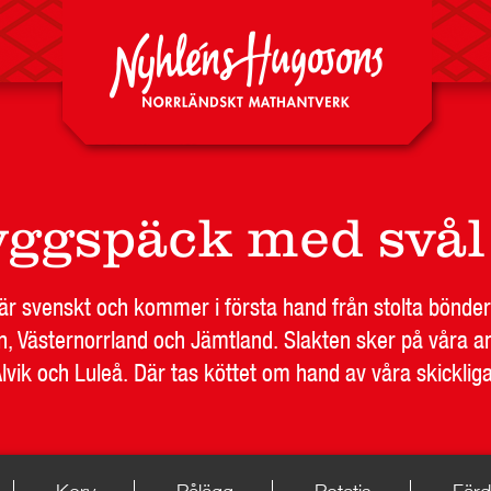
Nyheter
ggspäck med svål
t är svenskt och kommer i första hand från stolta bönder
n, Västernorrland och Jämtland. Slakten sker på våra an
DA
RESTAURANG OCH STORHUSHÅLL
SKOLA
JOB
Alvik och Luleå. Där tas köttet om hand av våra skicklig