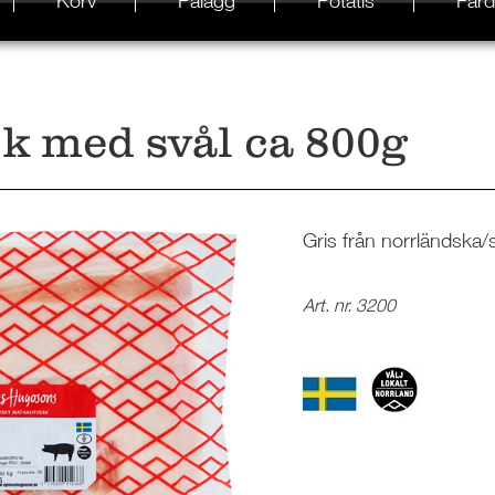
Korv
Pålägg
Potatis
Färd
k med svål ca 800g
Gris från norrländska/
Art. nr. 3200