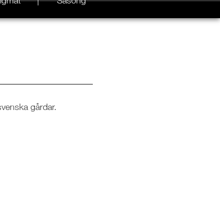
igmat
Säsong
svenska gårdar.