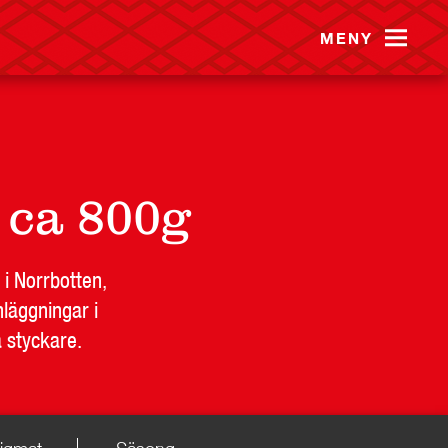
MENY
 ca 800g
 i Norrbotten,
läggningar i
B
PRESS
KONTAKT
a styckare.