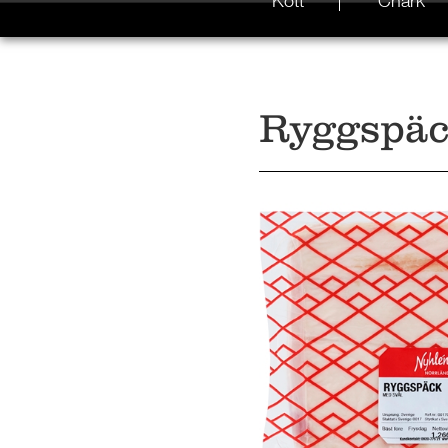
Kött
Chark
Ryggspäc