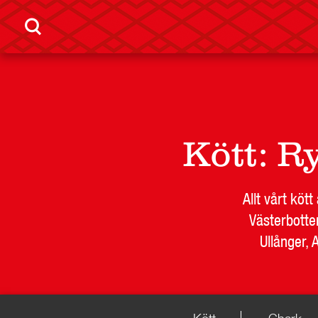
Kött
:
Ry
Allt vårt köt
Västerbotte
LEVERANTÖR
BUTIKSSI
Ullånger, 