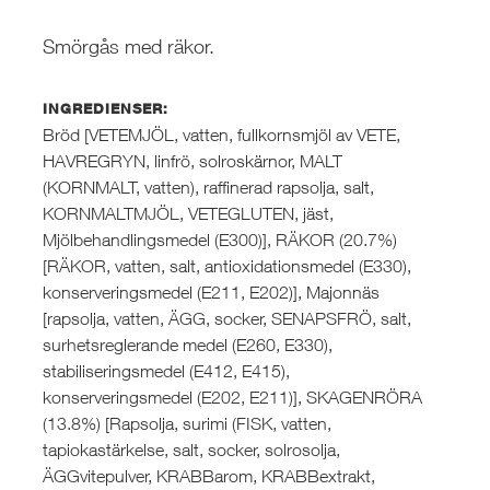
Smörgås med räkor.
INGREDIENSER:
Bröd [VETEMJÖL, vatten, fullkornsmjöl av VETE,
HAVREGRYN, linfrö, solroskärnor, MALT
(KORNMALT, vatten), raffinerad rapsolja, salt,
KORNMALTMJÖL, VETEGLUTEN, jäst,
Mjölbehandlingsmedel (E300)], RÄKOR (20.7%)
[RÄKOR, vatten, salt, antioxidationsmedel (E330),
konserveringsmedel (E211, E202)], Majonnäs
[rapsolja, vatten, ÄGG, socker, SENAPSFRÖ, salt,
surhetsreglerande medel (E260, E330),
stabiliseringsmedel (E412, E415),
konserveringsmedel (E202, E211)], SKAGENRÖRA
(13.8%) [Rapsolja, surimi (FISK, vatten,
tapiokastärkelse, salt, socker, solrosolja,
ÄGGvitepulver, KRABBarom, KRABBextrakt,