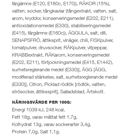
färgämne (E120, E160c, E170)), RÄKOR (15%),
vatten, socker, tångkaviar (tångextrakt, vatten, salt,
arom, kryddor, konserveringsmedel (E202, E211),
antioxidationsmedel (E330), stabiliseringsmedel
(E415), färgämne (E160c)), ÄGGULA, salt, dill,
SENAPSFRÖ, ättiksprit, vinäger, chili, FISKpulver,
tomatpulver, druvsocker, RÄKpulver, vitpeppar,
KRABBextrakt, RÄKarom, konserveringsmedel
(E202, E211), förtjockningsmedel (E415, E1442),
surhetsreglerande medel (E330)], ÄGG [ÄGG,
modifierad stärkelse, salt, surhetsreglerande medel
(E330)], Citron, Picklad rödlök [rödlök, vatten,
strösocker, ättikssprit], Salladsblad, Ärtskott.
NÄRINGSVÄRDE PER 100G:
Energi 1039 kJ, 248 kcal,
Fett 18g, varav mättat fett 1,7g,
Kolhydrat 13g, varav sockerarter 3,4g,
Protein 7,0g, Salt 1,1g.