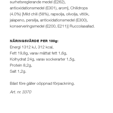
surhetsreglerande medel (E262),
antioxidationsmedel (E301), arom], Chilidrops
(4.0%) [Mild chili (58%), rapsolja, olivolja, vitlök,
jalapeno, persilja, antioxidationsmedel (E300),
konserveringsmedel (E200, E211)] Ruccolasallad.
NÄRINGSVÄRDE PER 100g:
Energi 1312 kJ, 312 kcal,
Fett 19,8g, varav mättat fett 1,6g,
Kolhydrat 24g, varav sockerarter 1,5g,
Protein 8,2g,
Salt 1,2g.
Bäst före gäller oöppnad förpackning.
Art. nr. 3370