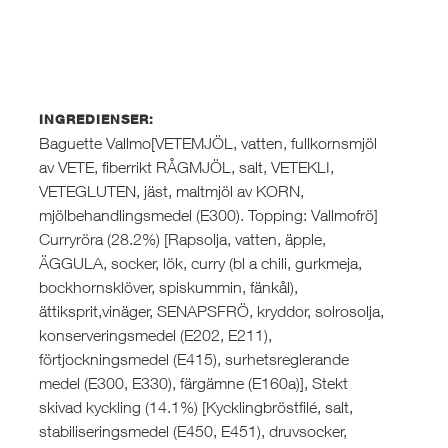
INGREDIENSER:
Baguette Vallmo[VETEMJÖL, vatten, fullkornsmjöl
av VETE, fiberrikt RÅGMJÖL, salt, VETEKLI,
VETEGLUTEN, jäst, maltmjöl av KORN,
mjölbehandlingsmedel (E300). Topping: Vallmofrö]
Curryröra (28.2%) [Rapsolja, vatten, äpple,
ÄGGULA, socker, lök, curry (bl a chili, gurkmeja,
bockhornsklöver, spiskummin, fänkål),
ättiksprit,vinäger, SENAPSFRÖ, kryddor, solrosolja,
konserveringsmedel (E202, E211),
förtjockningsmedel (E415), surhetsreglerande
medel (E300, E330), färgämne (E160a)], Stekt
skivad kyckling (14.1%) [Kycklingbröstfilé, salt,
stabiliseringsmedel (E450, E451), druvsocker,