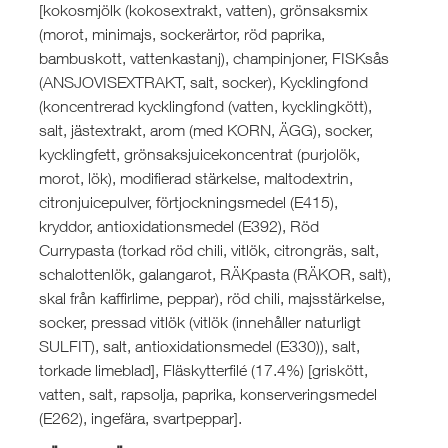
[kokosmjölk (kokosextrakt, vatten), grönsaksmix
(morot, minimajs, sockerärtor, röd paprika,
bambuskott, vattenkastanj), champinjoner, FISKsås
(ANSJOVISEXTRAKT, salt, socker), Kycklingfond
(koncentrerad kycklingfond (vatten, kycklingkött),
salt, jästextrakt, arom (med KORN, ÄGG), socker,
kycklingfett, grönsaksjuicekoncentrat (purjolök,
morot, lök), modifierad stärkelse, maltodextrin,
citronjuicepulver, förtjockningsmedel (E415),
kryddor, antioxidationsmedel (E392), Röd
Currypasta (torkad röd chili, vitlök, citrongräs, salt,
schalottenlök, galangarot, RÄKpasta (RÄKOR, salt),
skal från kaffirlime, peppar), röd chili, majsstärkelse,
socker, pressad vitlök (vitlök (innehåller naturligt
SULFIT), salt, antioxidationsmedel (E330)), salt,
torkade limeblad], Fläskytterfilé (17.4%) [griskött,
vatten, salt, rapsolja, paprika, konserveringsmedel
(E262), ingefära, svartpeppar].