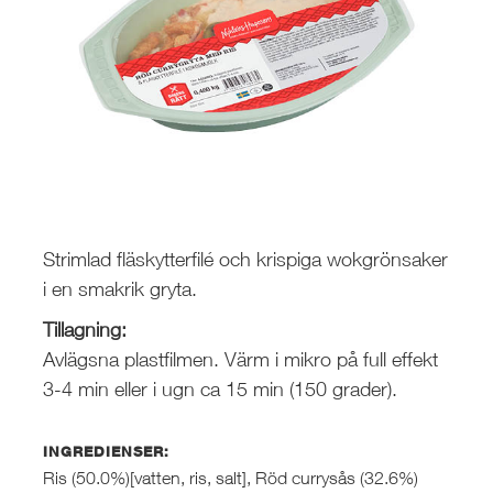
Strimlad fläskytterfilé och krispiga wokgrönsaker
i en smakrik gryta.
Tillagning:
Avlägsna plastfilmen. Värm i mikro på full effekt
3-4 min eller i ugn
ca 15 min (150 grader).
INGREDIENSER:
Ris (50.0%)[vatten, ris, salt], Röd currysås (32.6%)