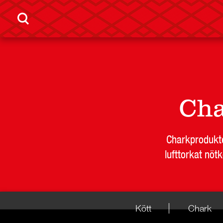
Ch
Charkprodukte
lufttorkat nöt
Kött
Chark