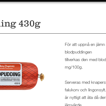
ing 430g
För att uppnå en jämn 
blodpuddingen
tillverkas den med blo
mg/100g.
Serveras med knaperste
falukorv och lingonsylt
är nyttigt att äta då d
järnvärde.