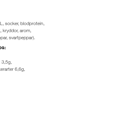
, socker, blodprotein,
ök, kryddor, arom,
par, svartpeppar).
0G:
t 3,5g,
erarter 6,6g,