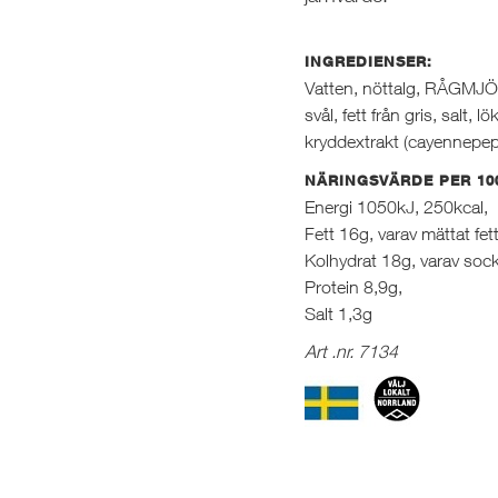
INGREDIENSER:
Vatten, nöttalg, RÅGMJÖL
svål, fett från gris, salt, l
kryddextrakt (cayennepep
NÄRINGSVÄRDE PER 10
Energi 1050kJ, 250kcal,
Fett 16g, varav mättat fet
Kolhydrat 18g, varav sock
Protein 8,9g,
Salt 1,3g
Art .nr. 7134