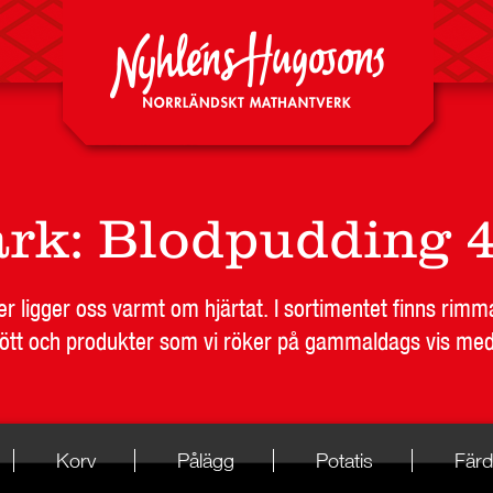
ark
:
Blodpudding 
r ligger oss varmt om hjärtat. I sortimentet finns rimm
kött och produkter som vi röker på gammaldags vis med 
Korv
Pålägg
Potatis
Färd