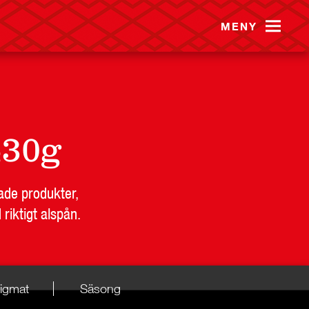
MENY
430g
ade produkter,
riktigt alspån.
igmat
Säsong