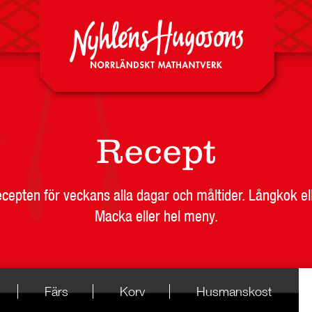
Recept
recepten för veckans alla dagar och måltider. Långkok el
Macka eller hel meny.
Färs
Korv
Husmanskost