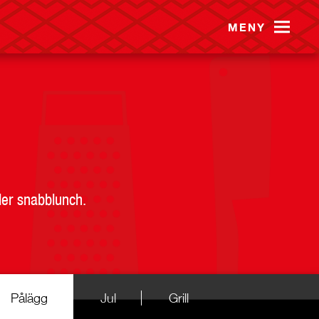
MENY
ler snabblunch.
Pålägg
Jul
Grill