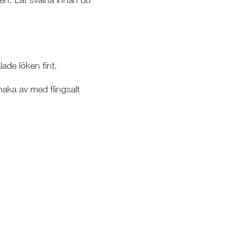
ade löken fint.
aka av med flingsalt