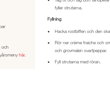
fyller strutarna.
Fyllning
par
Hacka rostbiffen och den skal
Rör ner crème fraiche och sm
t och
och grovmalen svartpeppar.
r nyårsmeny
här
.
Fyll strutarna med röran.