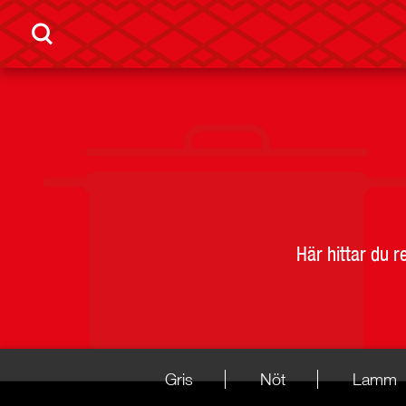
Här hittar du 
Gris
Nöt
Lamm