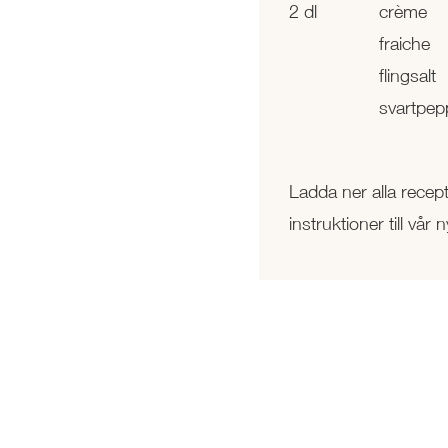
2 dl
crème
fraiche
flingsalt
svartpep
Ladda ner alla recep
instruktioner till vå