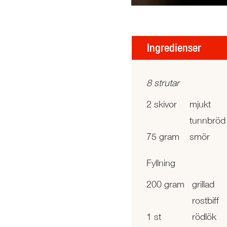
Ingredienser
8 strutar
2 skivor
mjukt
tunnbrö
75 gram
smör
Fyllning
200 gram
grillad
rostbiff
1 st
rödlök