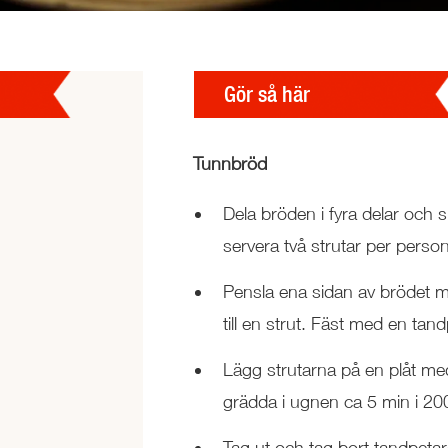
Gör så här
Tunnbröd
Dela bröden i fyra delar och 
d
servera två strutar per person
Pensla ena sidan av brödet m
till en strut. Fäst med en tan
Lägg strutarna på en plåt m
grädda i ugnen ca 5 min i 20
Tag ut och tag bort tandpetar