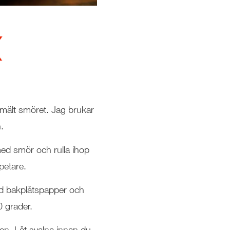
smält smöret. Jag brukar
.
ed smör och rulla ihop
dpetare.
ed bakplåtspapper och
0 grader.
en. Låt svalna innan du