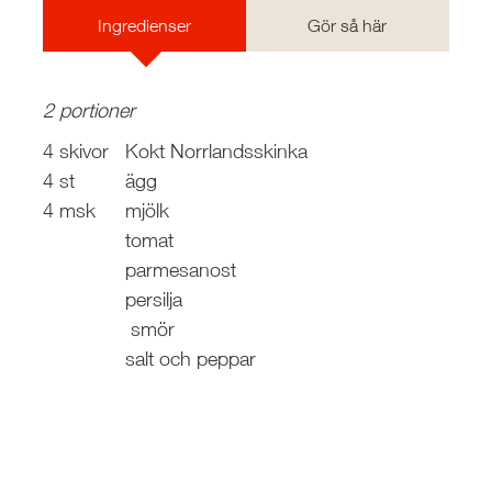
Ingredienser
Gör så här
2 portioner
4 skivor
Kokt Norrlandsskinka
4 st
ägg
4 msk
mjölk
tomat
parmesanost
persilja
smör
salt och peppar