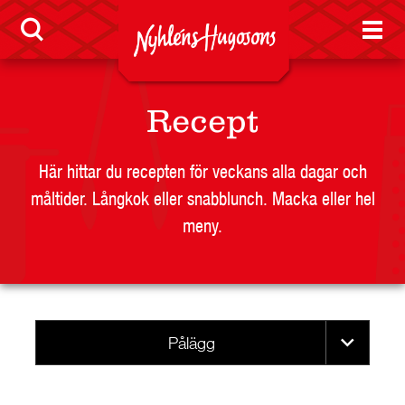
Jobb
Nyheter
Recept
Här hittar du recepten för veckans alla dagar och
måltider. Långkok eller snabblunch. Macka eller hel
LEVERANTÖR
meny.
BUTIKSSIDA
RESTAURANG OCH STORHUSHÅLL
SKOLA
JOBB
Pålägg
PRESS
KONTAKT