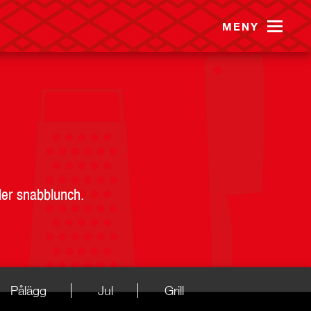
MENY
ler snabblunch.
Pålägg
Jul
Grill