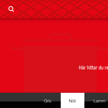
Här hittar du 
Gris
Nöt
Lamm