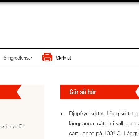
5 Ingredienser
Skriv ut
Gör så här
Djupfrys köttet. Lägg köttet ot
långpanna, sätt in i kall ugn
 av innanlår
sätt ugnen på 100° C. Långti