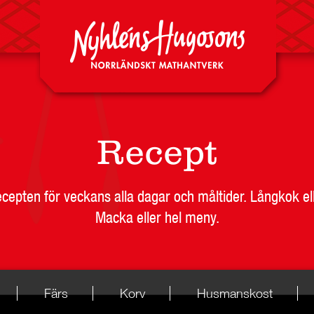
Recept
recepten för veckans alla dagar och måltider. Långkok el
Macka eller hel meny.
Färs
Korv
Husmanskost