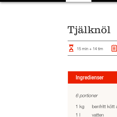
Tjälknöl
15 min + 14 tim
Ingredienser
6 portioner
1 kg
benfritt kött
1 l
vatten