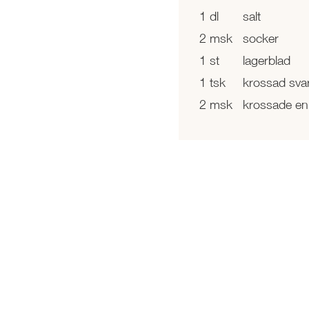
1 dl
salt
2 msk
socker
1 st
lagerblad
1 tsk
krossad sva
2 msk
krossade en