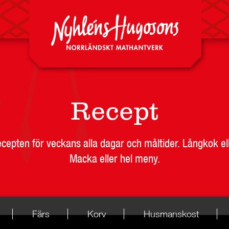
Recept
recepten för veckans alla dagar och måltider. Långkok el
Macka eller hel meny.
Färs
Korv
Husmanskost