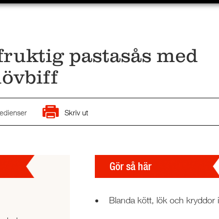
fruktig pastasås med
lövbiff
edienser
Skriv ut
Gör så här
Blanda kött, lök och kryddor i