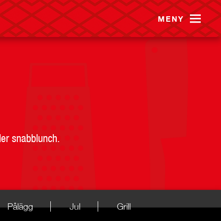
MENY
ler snabblunch.
Pålägg
Jul
Grill