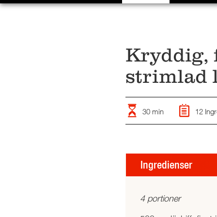
Kryddig, 
strimlad 
30 min
12 Ingr
Ingredienser
4 portioner