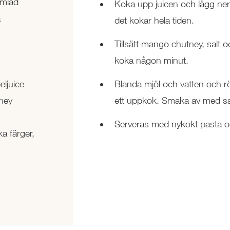
rimlad
Koka upp juicen och lägg ner kö
a
det kokar hela tiden.
Tillsätt mango chutney, salt 
koka någon minut.
ljuice
Blanda mjöl och vatten och rö
ney
ett uppkok. Smaka av med sa
Serveras med nykokt pasta oc
ka färger,