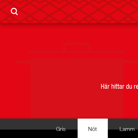
Här hittar du 
Gris
Nöt
Lamm