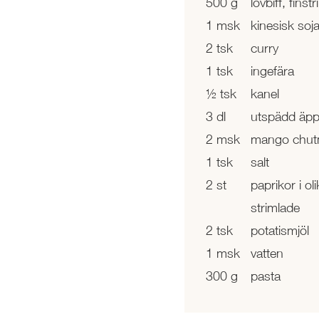
500 g
lövbiff, finst
1 msk
kinesisk soj
2 tsk
curry
1 tsk
ingefära
½ tsk
kanel
3 dl
utspädd äppe
2 msk
mango chut
1 tsk
salt
2 st
paprikor i oli
strimlade
2 tsk
potatismjöl
1 msk
vatten
300 g
pasta