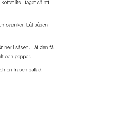
ttet lite i taget så att
och paprikor. Låt såsen
r ner i såsen. Låt den få
lt och peppar.
h en fräsch sallad.