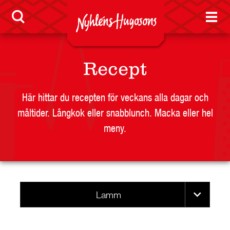
Sponsring
Press
Visselblåsarfunktion
Recept
Jobb
Här hittar du recepten för veckans alla dagar och
måltider. Långkok eller snabblunch. Macka eller hel
Nyheter
meny.
LEVERANTÖR
Lamm
BUTIKSSIDA
RESTAURANG OCH STORHUSHÅLL