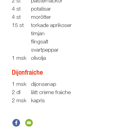
2 st
palsternackor
4 st
potatisar
4 st
morötter
15 st
torkade aprikoser
timjan
flingsalt
svartpeppar
1 msk
olivolja
Dijonfraiche
1 msk
dijonsenap
2 dl
lätt crème fraiche
2 msk
kapris