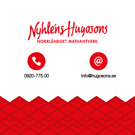
0920-775 00
info@hugosons.se