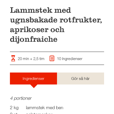
SKOLA
Lammstek med
JOBB
ugnsbakade rotfrukter,
PRESS
aprikoser och
KONTAKT
dijonfraiche
20 min + 2,5 tim
10 Ingredienser
Ingredienser
Gör så här
4 portioner
2 kg
lammstek med ben