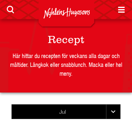
BUTIKSSIDA
RESTAURANG OCH STORHUSHÅLL
SKOLA
JOBB
Recept
PRESS
KONTAKT
Här hittar du recepten för veckans alla dagar och
måltider. Långkok eller snabblunch. Macka eller hel
meny.
Jul