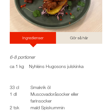
Ingredienser
Gör så här
6-8 portioner
ca 1 kg
Nyhléns Hugosons julskinka
33 cl
Smakrik öl
1 dl
Muscovadoråsocker eller
farinsocker
2 tsk
mald Spiskummin