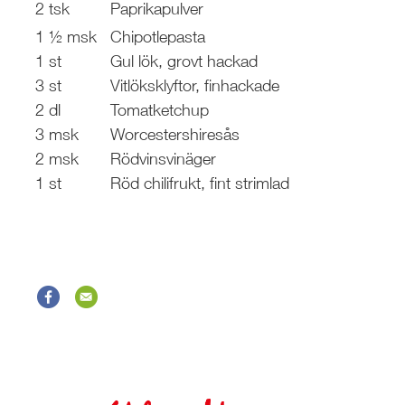
2 tsk
Paprikapulver
1 ½ msk
Chipotlepasta
1 st
Gul lök, grovt hackad
3 st
Vitlöksklyftor, finhackade
2 dl
Tomatketchup
3 msk
Worcestershiresås
2 msk
Rödvinsvinäger
1 st
Röd chilifrukt, fint strimlad