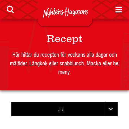
LEVERANTÖR
BUTIKSSIDA
Recept
RESTAURANG OCH STORHUSHÅLL
SKOLA
Här hittar du recepten för veckans alla dagar och
måltider. Långkok eller snabblunch. Macka eller hel
JOBB
meny.
PRESS
KONTAKT
Jul