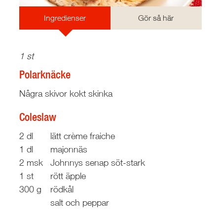
Ingredienser
Gör så här
1 st
Polarknäcke
Några skivor kokt skinka
Coleslaw
2 dl
lätt crème fraiche
1 dl
majonnäs
2 msk
Johnnys senap söt-stark
1 st
rött äpple
300 g
rödkål
salt och peppar