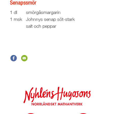
Senapssmör
1 dl
smörgåsmargarin
1 msk
Johnnys senap söt-stark
salt och peppar