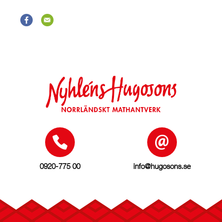
0920-775 00
info@hugosons.se