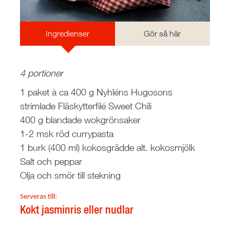
Ingredienser
Gör så här
4 portioner
1 paket à ca 400 g Nyhléns Hugosons
strimlade Fläskytterfilé Sweet Chili
400 g blandade wokgrönsaker
1-2 msk röd currypasta
1 burk (400 ml) kokosgrädde alt. kokosmjölk
Salt och peppar
Olja och smör till stekning
Serveras till:
Kokt jasminris eller nudlar