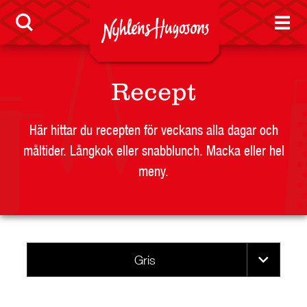
Visselblåsarfunktion
Jobb
Recept
Nyheter
Här hittar du recepten för veckans alla dagar och
måltider. Långkok eller snabblunch. Macka eller hel
meny.
LEVERANTÖR
BUTIKSSIDA
RESTAURANG OCH STORHUSHÅLL
SKOLA
Gris
JOBB
PRESS