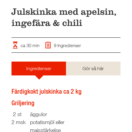
RESTAURANG OCH STORHUSHÅLL
Julskinka med apelsin,
SKOLA
ingefära & chili
JOBB
PRESS
KONTAKT
ca 30 min
9 Ingredienser
Ingredienser
Gör så här
Färdigkokt julskinka ca 2 kg
Griljering
2 st
äggulor
2 msk
potatismjöl eller
majsstärkelse