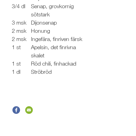
3/4 dl
Senap, grovkornig
sötstark
3 msk
Dijonsenap
2 msk
Honung
2 msk
Ingefära, finriven färsk
1 st
Apelsin, det finrivna
skalet
1 st
Röd chili, finhackad
1 dl
Ströbröd