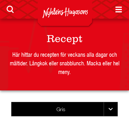
Konsumentreklamation
Sponsring
Press
Recept
Visselblåsarfunktion
Jobb
Här hittar du recepten för veckans alla dagar och
måltider. Långkok eller snabblunch. Macka eller hel
meny.
Nyheter
Gris
LEVERANTÖR
BUTIKSSIDA