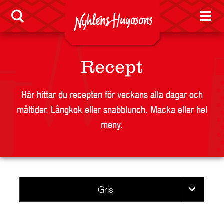
SKOLA
JOBB
PRESS
Recept
KONTAKT
Här hittar du recepten för veckans alla dagar och
måltider. Långkok eller snabblunch. Macka eller hel
meny.
Gris