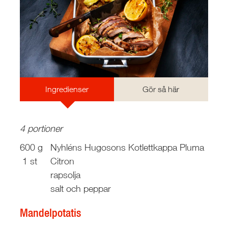
Ingredienser
Gör så här
4 portioner
600 g
Nyhléns Hugosons Kotlettkappa Pluma
1 st
Citron
rapsolja
salt och peppar
Mandelpotatis