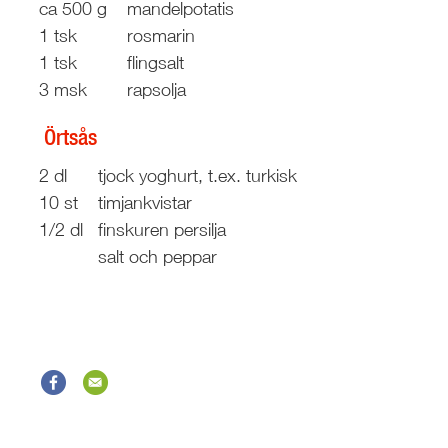
ca 500 g
mandelpotatis
1 tsk
rosmarin
1 tsk
flingsalt
3 msk
rapsolja
Örtsås
2 dl
tjock yoghurt, t.ex. turkisk
10 st
timjankvistar
1/2 dl
finskuren persilja
salt och peppar