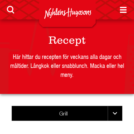
LEVERANTÖR
BUTIKSSIDA
RESTAURANG OCH STORHUSHÅLL
Recept
SKOLA
JOBB
Här hittar du recepten för veckans alla dagar och
PRESS
måltider. Långkok eller snabblunch. Macka eller hel
KONTAKT
meny.
Grill