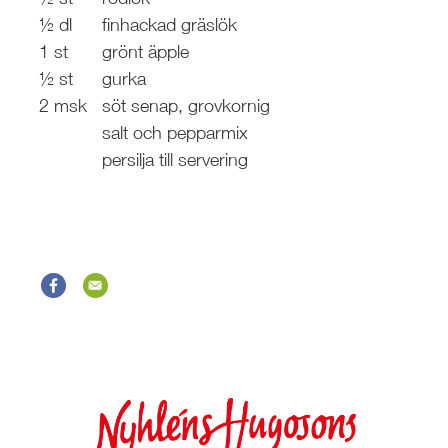
½ dl
finhackad gräslök
1 st
grönt äpple
½ st
gurka
2 msk
söt senap, grovkornig
salt och pepparmix
persilja till servering