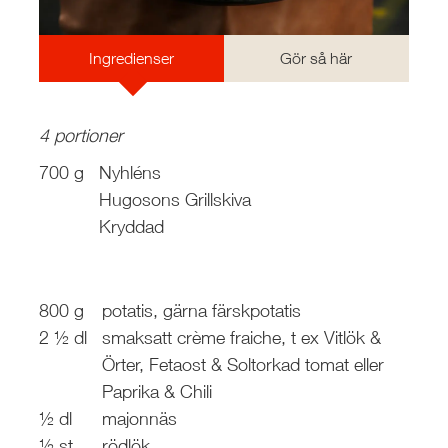
Ingredienser
Gör så här
4 portioner
700 g
Nyhléns
Hugosons Grillskiva
Kryddad
800 g
potatis, gärna färskpotatis
2 ½ dl
smaksatt crème fraiche, t ex Vitlök &
Örter, Fetaost & Soltorkad tomat eller
Paprika & Chili
½ dl
majonnäs
½ st
rödlök