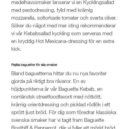
medelhavssmaker lanserar vi en Kycklingsallad
med pestodressing, fylld med krämig
mozzarella, soltorkade tomater och svarta oliver.
Söker du något med mer sting rekommenderar
vi vår Kebabsallad kyckling som serveras med
en kryddig Hot Mexicana-dressing för en extra
kick.
Rejäla baguetter för alla smaker
Bland baguetterna hittar du nu nya favoriter
gjorda på riktigt bra råvaror. En av
höjdpunkterna är vår Baguette Kebab, en
norrländsk streetfoodfavorit med nötkött,
krämig orientdressing och picklad rödlök i ett
sprött ljust bröd. För dig som föredrar klassiska
svenska smaker har vi tagit fram Baguette
Rostbiff & Pepparrot, där vi fyller ett mörkt bröd