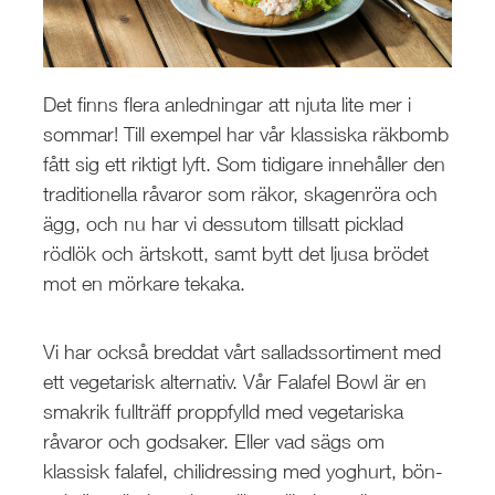
RESTAURANG OCH STORHUSHÅLL
SKOLA
JOBB
Det finns flera anledningar att njuta lite mer i
PRESS
sommar! Till exempel har vår klassiska räkbomb
KONTAKT
fått sig ett riktigt lyft. Som tidigare innehåller den
traditionella råvaror som räkor, skagenröra och
ägg, och nu har vi dessutom tillsatt picklad
rödlök och ärtskott, samt bytt det ljusa brödet
mot en mörkare tekaka.
Vi har också breddat vårt salladssortiment med
ett vegetarisk alternativ. Vår Falafel Bowl är en
smakrik fullträff proppfylld med vegetariska
råvaror och godsaker. Eller vad sägs om
klassisk falafel, chilidressing med yoghurt, bön-