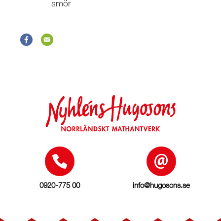
smör
0920-775 00
info@hugosons.se