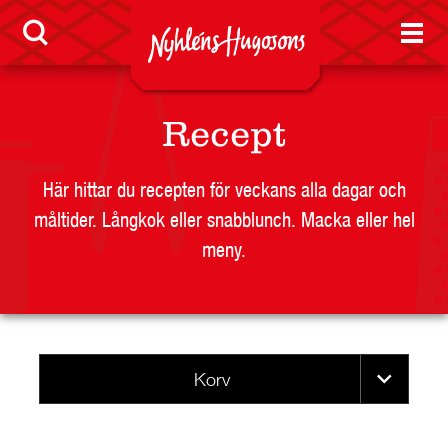
Jobb
Nyheter
Recept
Här hittar du recepten för veckans alla dagar och
måltider. Långkok eller snabblunch. Macka eller hel
LEVERANTÖR
meny.
BUTIKSSIDA
RESTAURANG OCH STORHUSHÅLL
SKOLA
JOBB
Korv
PRESS
KONTAKT