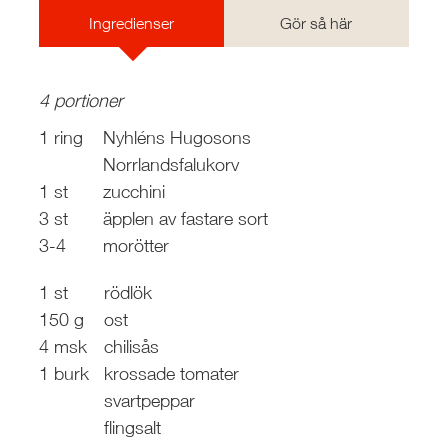
Ingredienser
Gör så här
4 portioner
1 ring
Nyhléns Hugosons
Norrlandsfalukorv
1 st
zucchini
3 st
äpplen av fastare sort
3-4
morötter
1 st
rödlök
150 g
ost
4 msk
chilisås
1 burk
krossade tomater
svartpeppar
flingsalt