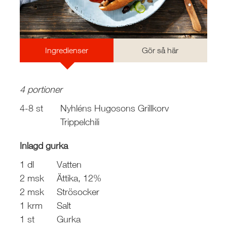
Ingredienser
Gör så här
4 portioner
4-8 st
Nyhléns Hugosons Grillkorv
Trippelchili
Inlagd gurka
1 dl
Vatten
2 msk
Ättika, 12%
2 msk
Strösocker
1 krm
Salt
1 st
Gurka