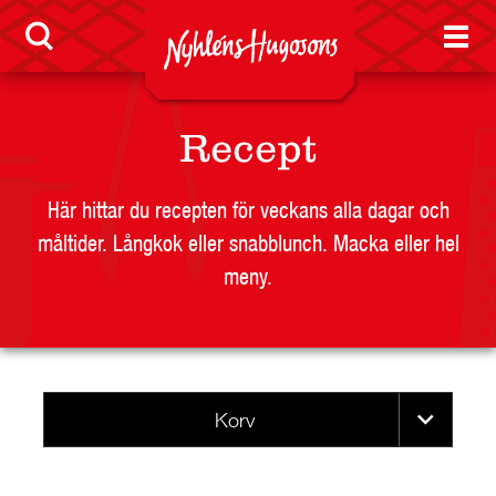
BUTIKSSIDA
RESTAURANG OCH STORHUSHÅLL
SKOLA
JOBB
Recept
PRESS
KONTAKT
Här hittar du recepten för veckans alla dagar och
måltider. Långkok eller snabblunch. Macka eller hel
meny.
Korv